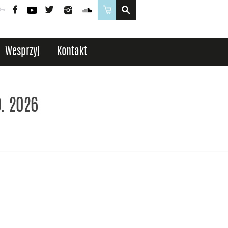
Poczta
Logowanie
Facebook
YouTube
Twitter
Instagram
SoundCloud
Sklep
Wesprzyj
Kontakt
D. 2026