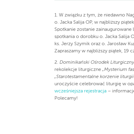
1. W związku z tym, że niedawno Na
o. Jacka Salija OP, w najbliższy piąt
Spotkanie zostanie zainaugurowane l
spotkania o dorobku o. Jacka Salija
ks. Jerzy Szymik oraz o. Jarosław Ku
Zapraszamy w najbliższy piątek, 19 c
2.
Dominikański Ośrodek Liturgiczn
rekolekcje liturgiczne
„Mysterium fa
„Starotestamentalne korzenie liturgii
uroczyście celebrować liturgię w 
wcześniejsza rejestracja
– informacj
Polecamy!