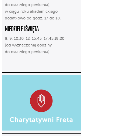
do ostatniego penitenta);
w ciągu roku akademickiego
dodatkowo od godz. 17 do 18.
NIEDZIELE I ŚWIĘTA
8, 9, 10.30, 12, 15:45, 17:45,19:20
(od wyznaczonej godziny
do ostatniego penitenta)