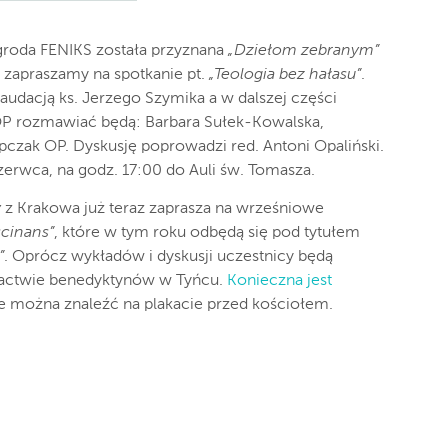
groda FENIKS została przyznana
„Dziełom zebranym”
ek zapraszamy na spotkanie pt.
„Teologia bez hałasu”
.
audacją ks. Jerzego Szymika a w dalszej części
 OP rozmawiać będą: Barbara Sułek-Kowalska,
pczak OP. Dyskusję poprowadzi red. Antoni Opaliński.
zerwca, na godz. 17:00 do Auli św. Tomasza.
y
z Krakowa już teraz zaprasza na wrześniowe
scinans”
, które w tym roku odbędą się pod tytułem
”
. Oprócz wykładów i dyskusji uczestnicy będą
opactwie benedyktynów w Tyńcu.
Konieczna jest
e można znaleźć na plakacie przed kościołem.