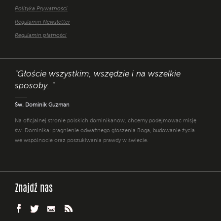
Polityka Prywatności
Regulamin Newsletter
Regulamin płatności
"Głoście wszystkim, wszędzie i na wszelkie
sposoby. "
Św. Dominik Guzman
Na oficjalnej stronie polskich dominikanów, chcemy podejmować misję
św. Dominika: pragnienie odważnego głoszenia Boga, budowanie życia
we wspólnocie oraz poszukiwania prawdy w świecie.
Znajdź nas