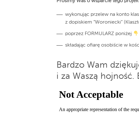
Prosimy Was o wsparcie tego projek
wykonując przelew na konto kla
z dopiskiem “Woroniecki” (Klasz
poprzez FORMULARZ poniżej
składając ofiarę osobiście w kośc
Bardzo Wam dziękuj
i za Waszą hojność. 