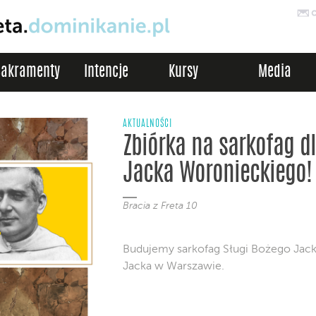
Sakramenty
Intencje
Kursy
Media
AKTUALNOŚCI
Zbiórka na sarkofag dl
Jacka Woronieckiego!
Bracia z Freta 10
Budujemy sarkofag Sługi Bożego Jack
Jacka w Warszawie.