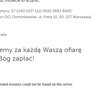
tu, możecie to uczynić:
sztoru: 57 1240 1037 1111 0010 3982 8405
tor OO. Dominikanów, ul. Freta 10, 00-227 Warszawa)
iele
emy za każdą Waszą ofiarę
Bóg zapłać!