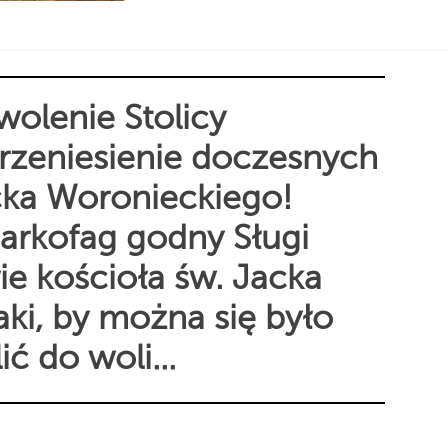
olenie Stolicy
przeniesienie doczesnych
cka Woronieckiego!
arkofag godny Sługi
e kościoła św. Jacka
ki, by można się było
ić do woli…