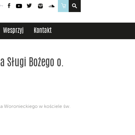
Poczta
Logowanie
Facebook
YouTube
Twitter
Instagram
SoundCloud
Sklep
Wesprzyj
Kontakt
a Sługi Bożego o.
a Woronieckiego w kościele św.