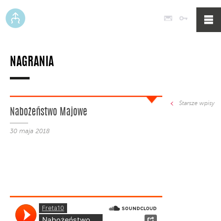
Poczta
Logowan
NAGRANIA
Starsze wpisy
Nabożeństwo Majowe
30 maja 2018