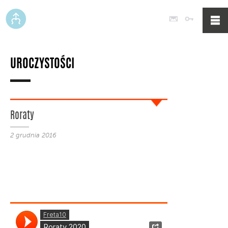
Poczta
Logowan
UROCZYSTOŚCI
Roraty
2 grudnia 2016