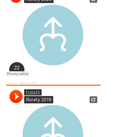
Freta10
·
Roraty 2020