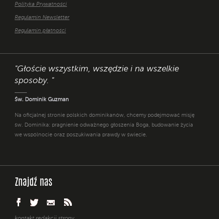
Polityka Prywatności
Regulamin Newsletter
Regulamin płatności
"Głoście wszystkim, wszędzie i na wszelkie
sposoby. "
Św. Dominik Guzman
Na oficjalnej stronie polskich dominikanów, chcemy podejmować misję
św. Dominika: pragnienie odważnego głoszenia Boga, budowanie życia
we wspólnocie oraz poszukiwania prawdy w świecie.
Znajdź nas
kontakt redakcji strony