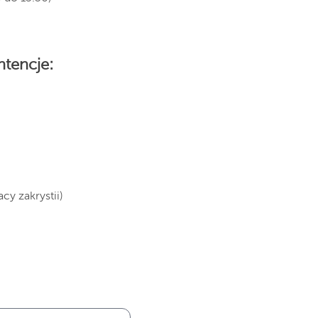
ntencje:
y zakrystii)