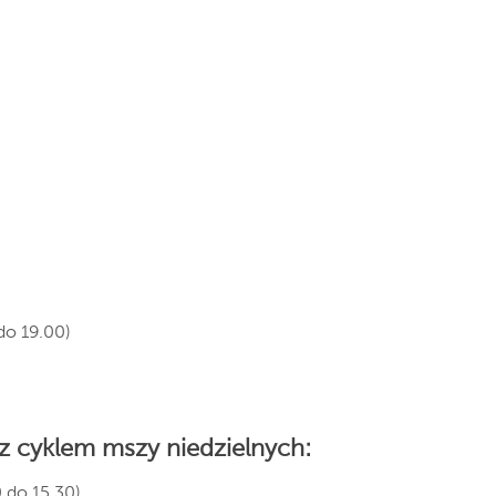
do 19.00)
 z cyklem mszy niedzielnych:
 do 15.30)