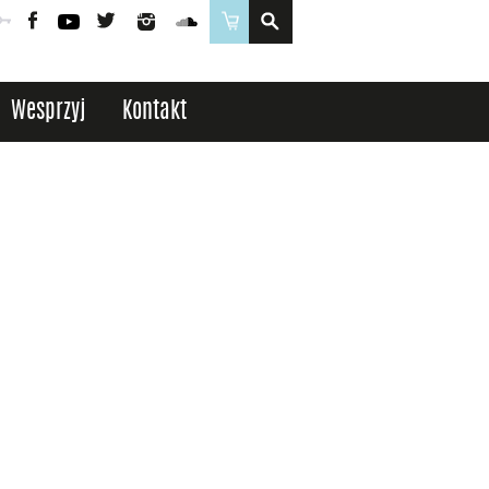
Poczta
Logowanie
Facebook
YouTube
Twitter
Instagram
SoundCloud
Sklep
Wesprzyj
Kontakt