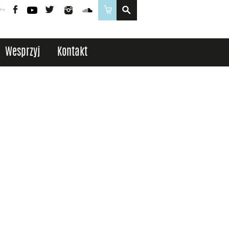
Poczta
Logowanie
Facebook
YouTube
Twitter
Instagram
SoundCloud
Sklep
Wesprzyj
Kontakt