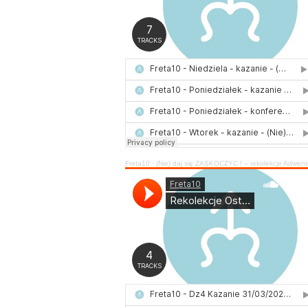
Freta10
·
(Nie) daj się ZASKOCZYĆ ! – rekolekcje Adwentowe 2025 – br. Arkadius