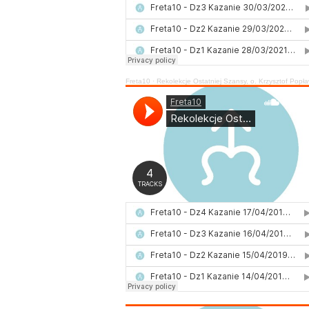
Freta10
·
Rekolekcje Ostatniej Szansy, o. Krzysztof Popła