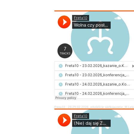
Freta10
·
23-25.02.2026_rekolekcje wielkopostne_M.Le