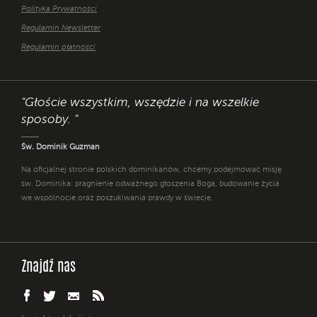
Polityka Prywatności
Regulamin Newsletter
Regulamin płatności
"Głoście wszystkim, wszędzie i na wszelkie
sposoby. "
Św. Dominik Guzman
Na oficjalnej stronie polskich dominikanów, chcemy podejmować misję
św. Dominika: pragnienie odważnego głoszenia Boga, budowanie życia
we wspólnocie oraz poszukiwania prawdy w świecie.
Znajdź nas