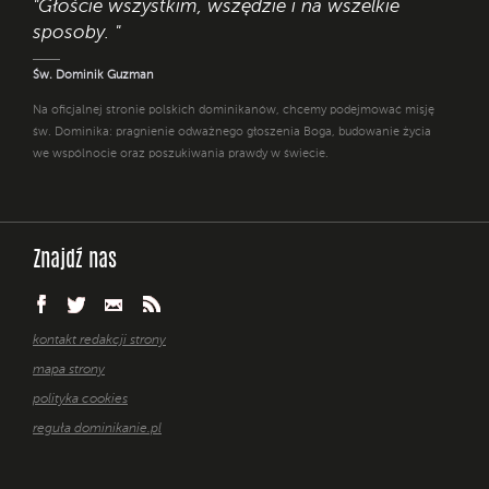
"Głoście wszystkim, wszędzie i na wszelkie
sposoby. "
Św. Dominik Guzman
Na oficjalnej stronie polskich dominikanów, chcemy podejmować misję
św. Dominika: pragnienie odważnego głoszenia Boga, budowanie życia
we wspólnocie oraz poszukiwania prawdy w świecie.
Znajdź nas
kontakt redakcji strony
mapa strony
polityka cookies
reguła dominikanie.pl