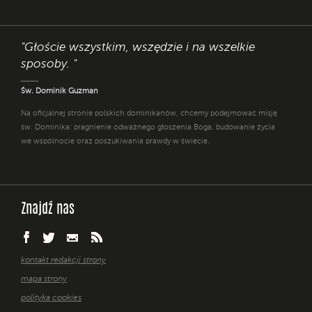
"Głoście wszystkim, wszędzie i na wszelkie
sposoby. "
Św. Dominik Guzman
Na oficjalnej stronie polskich dominikanów, chcemy podejmować misję
św. Dominika: pragnienie odważnego głoszenia Boga, budowanie życia
we wspólnocie oraz poszukiwania prawdy w świecie.
Znajdź nas
kontakt redakcji strony
mapa strony
polityka cookies