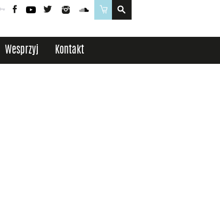
Poczta
Logowanie
Facebook
YouTube
Twitter
Instagram
SoundCloud
Sklep
Wesprzyj
Kontakt