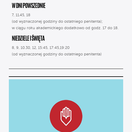
W DNI POWSZEDNIE
7, 11.45, 18
(od wyznaczonej godziny do ostatniego penitenta);
w ciągu roku akademickiego dodatkowo od godz. 17 do 18.
NIEDZIELE I ŚWIĘTA
8, 9, 10.30, 12, 15:45, 17:45,19:20
(od wyznaczonej godziny do ostatniego penitenta)