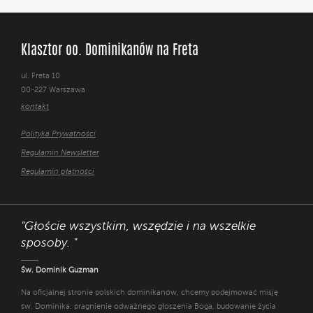
Klasztor oo. Dominikanów na Freta
ul. Freta 10
00-227 Warszawa
kontakt
Polityka Prywatności
Regulamin Newsletter
Regulamin płatności
"Głoście wszystkim, wszędzie i na wszelkie
sposoby. "
Św. Dominik Guzman
Na oficjalnej stronie polskich dominikanów, chcemy podejmować misję
św. Dominika: pragnienie odważnego głoszenia Boga, budowanie życia