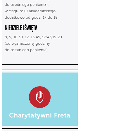
do ostatniego penitenta);
w ciągu roku akademickiego
dodatkowo od godz. 17 do 18.
NIEDZIELE I ŚWIĘTA
8, 9, 10.30, 12, 15:45, 17:45,19:20
(od wyznaczonej godziny
do ostatniego penitenta)