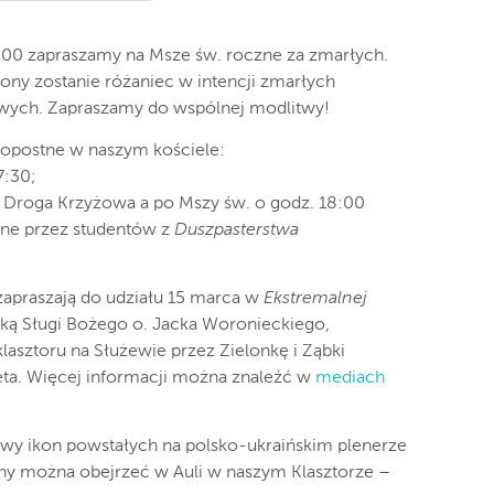
18:00 zapraszamy na Msze św. roczne za zmarłych.
ony zostanie różaniec w intencji zmarłych
wych. Zapraszamy do wspólnej modlitwy!
kopostne w naszym kościele:
7:30;
0 Droga Krzyżowa a po Mszy św. o godz. 18:00
ne przez studentów z
Duszpasterstwa
zapraszają do udziału 15 marca w
Ekstremalnej
eką Sługi Bożego o. Jacka Woronieckiego,
lasztoru na Służewie przez Zielonkę i Ząbki
eta. Więcej informacji można znaleźć w
mediach
awy ikon powstałych na polsko-ukraińskim plenerze
ony można obejrzeć w Auli w naszym Klasztorze –