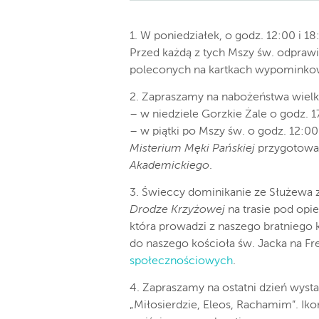
1. W poniedziałek, o godz. 12:00 i 
Przed każdą z tych Mszy św. odprawi
poleconych na kartkach wypominko
2. Zapraszamy na nabożeństwa wiel
– w niedziele Gorzkie Żale o godz. 1
– w piątki po Mszy św. o godz. 12:0
Misterium Męki Pańskiej
przygotowa
Akademickiego
.
3. Świeccy dominikanie ze Służewa 
Drodze Krzyżowej
na trasie pod opi
która prowadzi z naszego bratniego k
do naszego kościoła św. Jacka na Fr
społecznościowych
.
4. Zapraszamy na ostatni dzień wyst
„Miłosierdzie, Eleos, Rachamim”. Ik