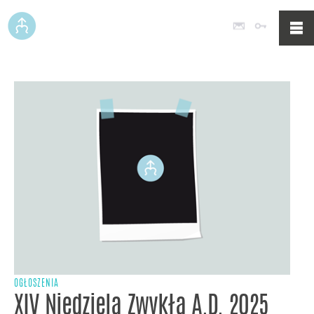
Poczta
Logowan
OGŁOSZENIA
XIV Niedziela Zwykła A.D. 2025