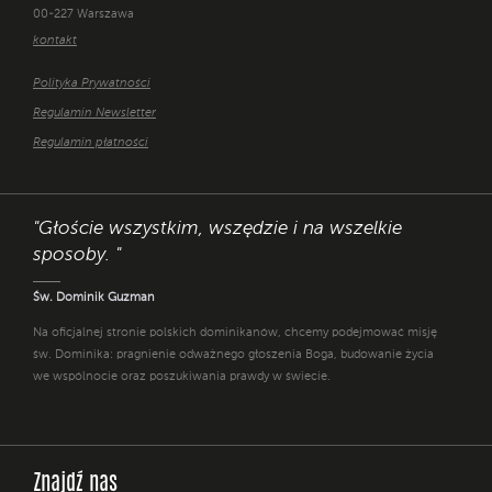
00-227 Warszawa
kontakt
Polityka Prywatności
Regulamin Newsletter
Regulamin płatności
"Głoście wszystkim, wszędzie i na wszelkie
sposoby. "
Św. Dominik Guzman
Na oficjalnej stronie polskich dominikanów, chcemy podejmować misję
św. Dominika: pragnienie odważnego głoszenia Boga, budowanie życia
we wspólnocie oraz poszukiwania prawdy w świecie.
Znajdź nas