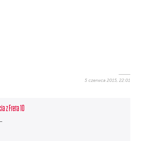
5 czerwca 2015, 22:01
ia z Freta 10