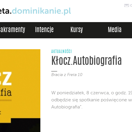
Sakramenty
Intencje
Kursy
Media
AKTUALNOŚCI
Kłocz.Autobiografia
Bracia z Freta 10
W poniedziałek, 8 czerwca, o godz. 19
odbędzie się spotkanie poświęcone w
Autobiografia”.