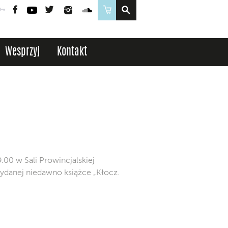
Poczta
Logowanie
Facebook
YouTube
Twitter
Instagram
SoundCloud
Sklep
Wesprzyj
Kontakt
.00 w Sali Prowincjalskiej
ydanej niedawno książce „Kłocz.