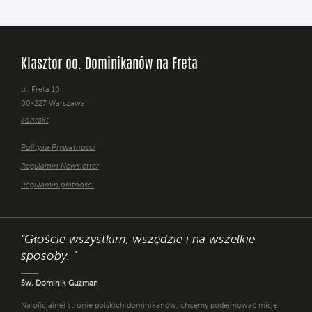
Klasztor oo. Dominikanów na Freta
ul. Freta 10
00-227 Warszawa
kontakt
Polityka Prywatności
Regulamin Newsletter
Regulamin płatności
"Głoście wszystkim, wszędzie i na wszelkie
sposoby. "
Św. Dominik Guzman
Na oficjalnej stronie polskich dominikanów, chcemy podejmować misję