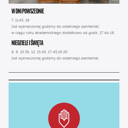
W DNI POWSZEDNIE
7, 11.45, 18
(od wyznaczonej godziny do ostatniego penitenta);
w ciągu roku akademickiego dodatkowo od godz. 17 do 18.
NIEDZIELE I ŚWIĘTA
8, 9, 10.30, 12, 15:45, 17:45,19:20
(od wyznaczonej godziny do ostatniego penitenta)