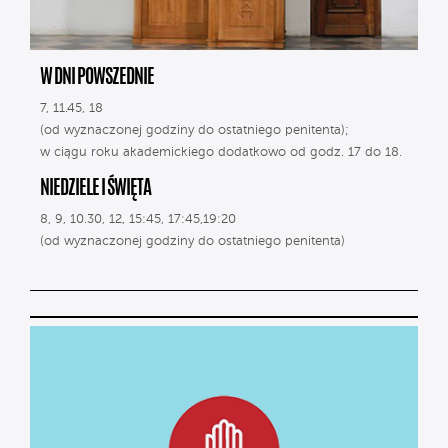
W DNI POWSZEDNIE
7, 11.45, 18
(od wyznaczonej godziny do ostatniego penitenta);
w ciągu roku akademickiego dodatkowo od godz. 17 do 18.
NIEDZIELE I ŚWIĘTA
8, 9, 10.30, 12, 15:45, 17:45,19:20
(od wyznaczonej godziny do ostatniego penitenta)