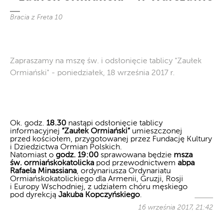
Bracia z Freta 10
Zapraszamy na mszę św. i odsłonięcie tablicy "Zaułek
Ormiański" - poniedziałek, 18 września 2017 r.
Ok. godz.
18.30
nastąpi odsłonięcie tablicy
informacyjnej
“Zaułek Ormiański”
umieszczonej
przed kościołem, przygotowanej przez Fundację Kultury
i Dziedzictwa Ormian Polskich.
Natomiast o
godz. 19:00
sprawowana będzie
msza
św. ormiańskokatolicka
pod przewodnictwem
abpa
Rafaela Minassiana
, ordynariusza Ordynariatu
Ormiańskokatolickiego dla Armenii, Gruzji, Rosji
i Europy Wschodniej, z udziałem chóru męskiego
pod dyrekcją
Jakuba Kopczyńskiego
.
16 września 2017, 21:42