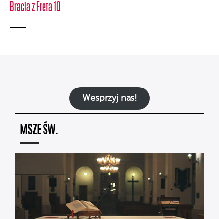
Bracia z Freta 10
Wesprzyj nas!
MSZE ŚW.