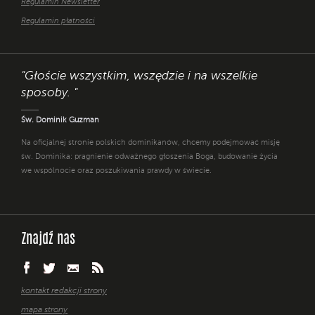
Regulamin Newsletter
Regulamin płatności
"Głoście wszystkim, wszędzie i na wszelkie
sposoby. "
Św. Dominik Guzman
Na oficjalnej stronie polskich dominikanów, chcemy podejmować misję
św. Dominika: pragnienie odważnego głoszenia Boga, budowanie życia
we wspólnocie oraz poszukiwania prawdy w świecie.
Znajdź nas
kontakt redakcji strony
mapa strony