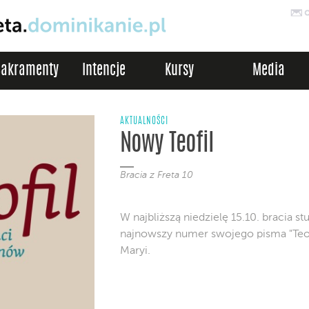
Sakramenty
Intencje
Kursy
Media
AKTUALNOŚCI
Nowy Teofil
Bracia z Freta 10
W najbliższą niedzielę 15.10. bracia
najnowszy numer swojego pisma "Teo
Maryi.