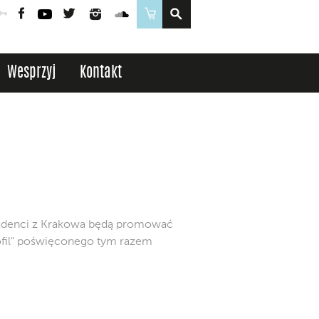
Poczta
Logowanie
Facebook
YouTube
Twitter
Instagram
SoundCloud
Sklep
Wesprzyj
Kontakt
 studenci z Krakowa będą promować
fil" poświęconego tym razem