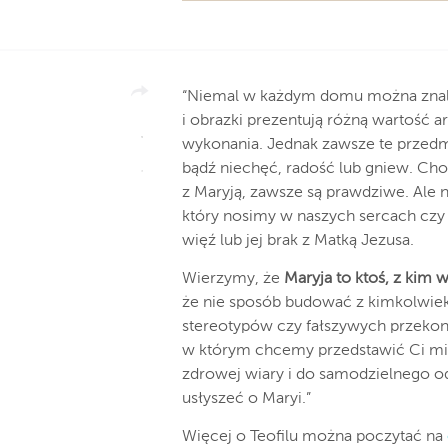
“Niemal w każdym domu można znaleź
i obrazki prezentują różną wartość a
wykonania. Jednak zawsze te przedm
bądź niechęć, radość lub gniew. Cho
z Maryją, zawsze są prawdziwe. Ale 
który nosimy w naszych sercach czy
więź lub jej brak z Matką Jezusa.
Wierzymy, że
Maryja to ktoś, z kim 
że nie sposób budować z kimkolwiek 
stereotypów czy fałszywych przekon
w którym chcemy przedstawić Ci mi
zdrowej wiary i do samodzielnego o
usłyszeć o Maryi.”
Więcej o Teofilu można poczytać na