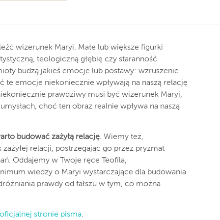
ć wizerunek Maryi. Małe lub większe figurki
rtystyczną, teologiczną głębię czy staranność
ioty budzą jakieś emocje lub postawy: wzruszenie
ć te emocje niekoniecznie wpływają na naszą relację
niekoniecznie prawdziwy musi być wizerunek Maryi,
 umysłach, choć ten obraz realnie wpływa na naszą
warto budować zażyłą relację
. Wiemy też,
zażyłej relacji, postrzegając go przez pryzmat
ań. Oddajemy w Twoje ręce Teofila,
nimum wiedzy o Maryi wystarczające dla budowania
dróżniania prawdy od fałszu w tym, co można
oficjalnej stronie pisma
.