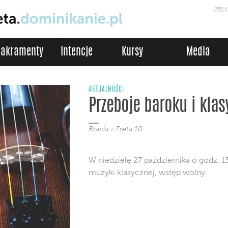
Sakramenty
Intencje
Kursy
Media
AKTUALNOŚCI
Przeboje baroku i kla
Bracia z Freta 10
W niedzielę 27 października o godz. 
muzyki klasycznej, wstęp wolny.