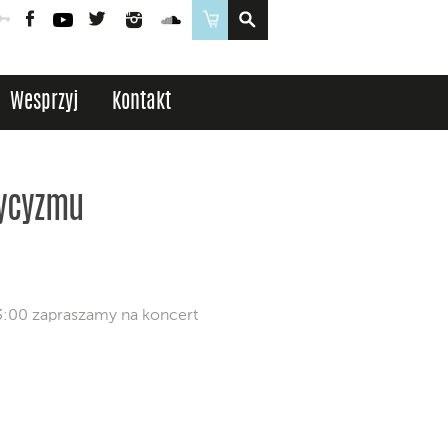
Poczta
Logowanie
Facebook
YouTube
Twitter
Instagram
SoundCloud
Sklep
Wesprzyj
Kontakt
sycyzmu
13:00 zapraszamy na koncert