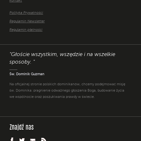
kontakt
Polityka Prywatności
Regulamin Newsletter
Regulamin płatności
"Głoście wszystkim, wszędzie i na wszelkie
sposoby. "
Św. Dominik Guzman
Na oficjalnej stronie polskich dominikanów, chcemy podejmować misję
św. Dominika: pragnienie odważnego głoszenia Boga, budowanie życia
we wspólnocie oraz poszukiwania prawdy w świecie.
Znajdź nas