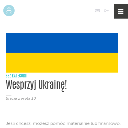
Poczta
Logowan
BEZ KATEGORII
Wesprzyj Ukrainę!
Bracia z Freta 10
Jeśli chcesz, możesz pomóc materialnie lub finansowo.