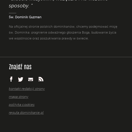
sposoby. "
Św. Dominik Guzman
Na oficjalnej stronie polskich dominikanów, chcemy podejmować misję
św. Dominika: pragnienie odważnego głoszenia Boga, budowanie życia
we wspólnocie oraz poszukiwania prawdy w świecie.
Znajdź nas
kontakt redakcji strony
mapa strony
polityka cookies
reguła dominikanie.pl