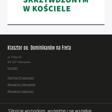
Klasztor oo. Dominikanów na Freta
ul. Freta 10
00-227 Warszawa
kontakt
Polityka Prywatności
Regulamin Newsletter
Regulamin płatności
"Głoście wszystkim, wszędzie i na wszelkie