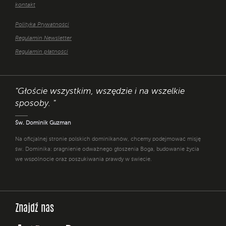
kontakt
Polityka Prywatności
Regulamin Newsletter
Regulamin płatności
"Głoście wszystkim, wszędzie i na wszelkie
sposoby. "
Św. Dominik Guzman
Na oficjalnej stronie polskich dominikanów, chcemy podejmować misję
św. Dominika: pragnienie odważnego głoszenia Boga, budowanie życia
we wspólnocie oraz poszukiwania prawdy w świecie.
Znajdź nas