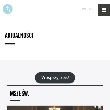
Poczta
Logowan
AKTUALNOŚCI
Wesprzyj nas!
MSZE ŚW.