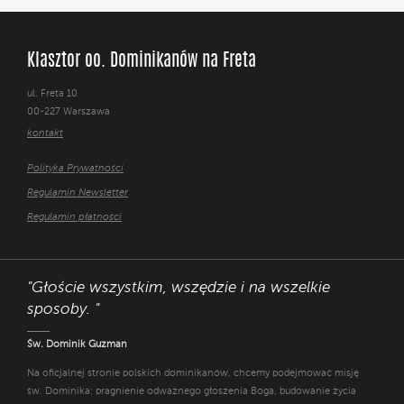
Klasztor oo. Dominikanów na Freta
ul. Freta 10
00-227 Warszawa
kontakt
Polityka Prywatności
Regulamin Newsletter
Regulamin płatności
"Głoście wszystkim, wszędzie i na wszelkie
sposoby. "
Św. Dominik Guzman
Na oficjalnej stronie polskich dominikanów, chcemy podejmować misję
św. Dominika: pragnienie odważnego głoszenia Boga, budowanie życia