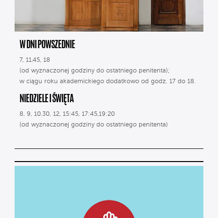
W DNI POWSZEDNIE
7, 11.45, 18
(od wyznaczonej godziny do ostatniego penitenta);
w ciągu roku akademickiego dodatkowo od godz. 17 do 18.
NIEDZIELE I ŚWIĘTA
8, 9, 10.30, 12, 15:45, 17:45,19:20
(od wyznaczonej godziny do ostatniego penitenta)