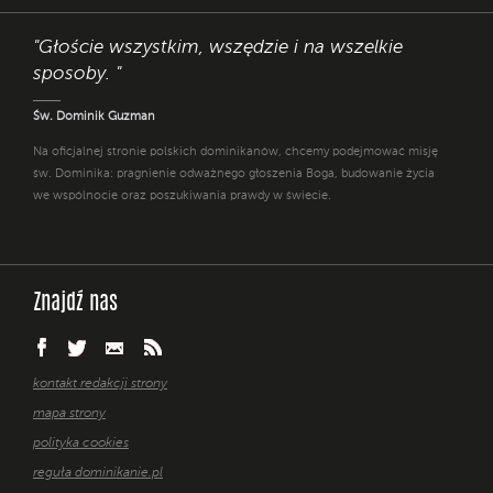
"Głoście wszystkim, wszędzie i na wszelkie
sposoby. "
Św. Dominik Guzman
Na oficjalnej stronie polskich dominikanów, chcemy podejmować misję
św. Dominika: pragnienie odważnego głoszenia Boga, budowanie życia
we wspólnocie oraz poszukiwania prawdy w świecie.
Znajdź nas
kontakt redakcji strony
mapa strony
polityka cookies
reguła dominikanie.pl