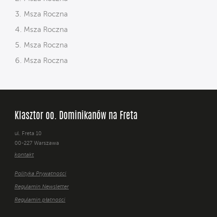
Msza Roczna
Msza Roczna
Msza Roczna
Msza Roczna
Klasztor oo. Dominikanów na Freta
ul. Freta 10
00-227 Warszawa
kontakt
Polityka Prywatności
Regulamin Newsletter
Regulamin płatności