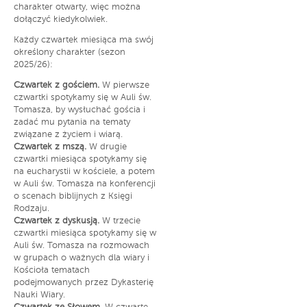
charakter otwarty, więc można
dołączyć kiedykolwiek.
Każdy czwartek miesiąca ma swój
określony charakter (sezon
2025/26):
Czwartek z gościem.
W pierwsze
czwartki spotykamy się w Auli św.
Tomasza, by wysłuchać gościa i
zadać mu pytania na tematy
związane z życiem i wiarą.
Czwartek z mszą.
W drugie
czwartki miesiąca spotykamy się
na eucharystii w kościele, a potem
w Auli św. Tomasza na konferencji
o scenach biblijnych z Księgi
Rodzaju.
Czwartek z dyskusją.
W trzecie
czwartki miesiąca spotykamy się w
Auli św. Tomasza na rozmowach
w grupach o ważnych dla wiary i
Kościoła tematach
podejmowanych przez Dykasterię
Nauki Wiary.