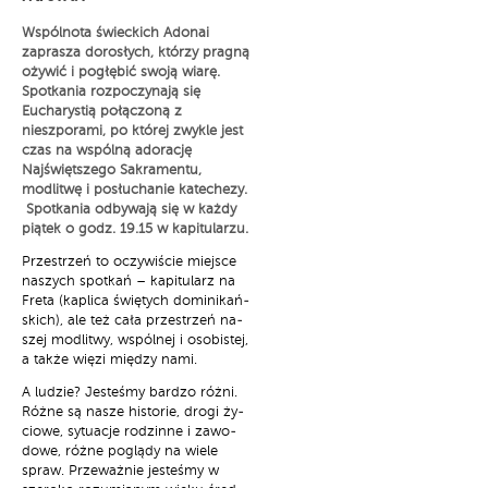
Wspólnota świeckich Adonai
zaprasza dorosłych, którzy pragną
ożywić i pogłębić swoją wiarę.
Spotkania rozpoczynają się
Eucharystią połączoną z
nieszporami, po której zwykle jest
czas na wspólną adorację
Najświętszego Sakramentu,
modlitwę i posłuchanie katechezy.
Spotkania odbywają się w każdy
piątek o godz. 19.15 w kapitularzu.
Prze­strzeń to oczy­wi­ście miej­sce
na­szych spo­tkań – ka­pi­tu­larz na
Fre­ta (ka­pli­ca świę­tych do­mi­ni­kań­
skich), ale też ca­ła prze­strzeń na­
szej mo­dli­twy, wspól­nej i oso­bi­stej,
a tak­że wię­zi mię­dzy na­mi.
A lu­dzie? Je­ste­śmy bar­dzo róż­ni.
Róż­ne są na­sze hi­sto­rie, dro­gi ży­
cio­we, sy­tu­acje ro­dzin­ne i za­wo­
do­we, róż­ne po­glą­dy na wie­le
spraw. Prze­waż­nie je­ste­śmy w