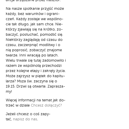
ak­cje urzą­dza­ne przez klasz­tor.
Na na­sze spo­tka­nie przyjść mo­że
każ­dy, bez wa­run­ków i ogra­ni­
czeń. Każ­dy zo­sta­je we wspól­no­
cie tak dłu­go, jak sam chce. Nie­
któ­rzy zja­wia­ją się na krót­ko, zo­
ba­czyć, po­słu­chać, po­mo­dlić się.
Nie­któ­rzy za­glą­da­ją od cza­su do
cza­su, za­czerp­nąć mo­dli­twy i o
nią po­pro­sić, zo­ba­czyć zna­jo­me
twa­rze. In­ni wra­ca­ją po la­tach.
Wie­lu trwa­le się tu­taj za­do­mo­wi­ło i
ra­zem ze wspól­no­tą prze­cho­dzi
przez ko­lej­ne eta­py i za­krę­ty ży­cia.
Mo­że zaj­rzysz w pią­tek do ka­pi­tu­
la­rza? Msza św. za­czy­na się o
19.15. Drzwi są otwar­te. Za­pra­sza­
my!
Wię­cej in­for­ma­cji na te­mat jak do­
trzeć w dzia­le
Chcesz do­łą­czyć?
Je­że­li chcesz o coś za­py­
tać,
napisz do nas
.