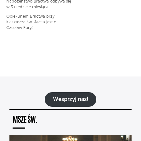
Nabożeństwo Bractwa odbywa się
w 3 niedzielę miesiąca.
Opiekunem Bractwa przy
klasztorze św. Jacka jest o.
Czesław Foryś
Wesprzyj nas!
MSZE ŚW.