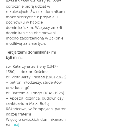
uczestnictwo we Mszy św. oraz
corocznie biorą udział w
rekolekcjach. Świecki dominikanin
może skorzystać z przywileju
pochówku w habicie
dominikańskim, Wszyscy zmarli
dominikanie są obejmowani
mocno zakorzenioną w Zakonie
modlitwą za zmarłych.
Tercjarzami dominikańskimi
byli m.in.:
św. Katarzyna ze Sieny (1347-
1380) – doktor Kościoła
bł. Piotr Jerzy Frassati (1901-1925)
– patron młodzieży, studentów
oraz ludzi gór
bł. Bartłomiej Longo (1841-1926)
– Apostoł Różańca, budowniczy
sanktuarium Matki Bożej
Różańcowej w Pompejach, patron
naszej fraterni
Więcej o świeckich dominikanach
na
tutaj.