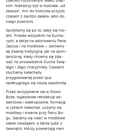
sze­ro­ko ro­zu­mia­nym wie­ku śred­
nim. Nie­któ­rzy by­li w Ko­ście­le „od
za­wsze”, in­ni do Ko­ścio­ła przy­szli,
cza­sem z bar­dzo da­le­ka, al­bo do
nie­go po­wró­ci­li.
Spo­ty­ka­my się po to, że­by się mo­
dlić. Przede wszyst­kim na Eu­cha­
ry­stii, a tak­że na ad­o­ro­wa­niu Pa­na
Je­zu­sa i na mo­dli­twie – za­rów­no
tej zwa­nej tra­dy­cyj­ną, jak na spon­
ta­nicz­nej, kie­dy chce­my się zda­
wać na pro­wa­dze­nie Du­cha Świę­
te­go i Je­go cha­ry­zma­ty. Czasami
słuchamy katechezy
przygotowanej przez ojca
opiekującego się naszą wspólnotą.
Przez wczy­ty­wa­nie się w Sło­wo
Bo­że, wy­jaz­do­we re­ko­lek­cje ad­
wen­to­we i wiel­ko­post­ne, for­ma­cję
w cy­klach ka­te­chez, uczy­my się
mo­dli­twy i trwa­nia przy Pa­nu Bo­
gu. Sta­ra­my się nieść w mo­dli­twie
sie­bie na­wza­jem, a tak­że lu­dzi z
ze­wnątrz, któ­rzy po­wie­rza­ją nam