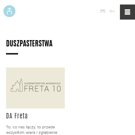
Poczta
Logowan
DUSZPASTERSTWA
DA Freta
To, co nas łączy, to przede
wszystkim wiara i zgłębianie