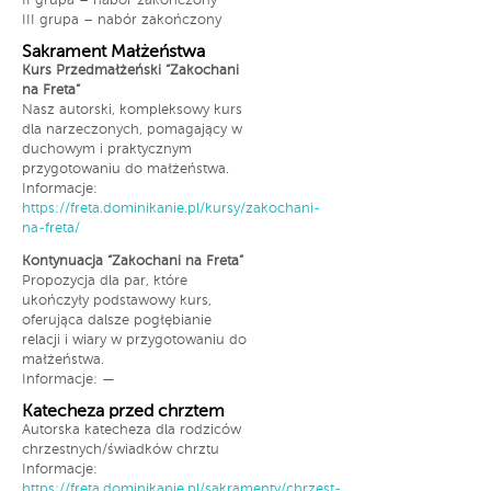
II grupa – nabór zakończony
III grupa – nabór zakończony
Sakrament Małżeństwa
Kurs Przedmałżeński “Zakochani
na Freta”
Nasz autorski, kompleksowy kurs
dla narzeczonych, pomagający w
duchowym i praktycznym
przygotowaniu do małżeństwa.
Informacje:
https://freta.dominikanie.pl/kursy/zakochani-
na-freta/
Kontynuacja “Zakochani na Freta”
Propozycja dla par, które
ukończyły podstawowy kurs,
oferująca dalsze pogłębianie
relacji i wiary w przygotowaniu do
małżeństwa.
Informacje: —
Katecheza przed chrztem
Autorska katecheza dla rodziców
chrzestnych/świadków chrztu
Informacje:
https://freta.dominikanie.pl/sakramenty/chrzest-