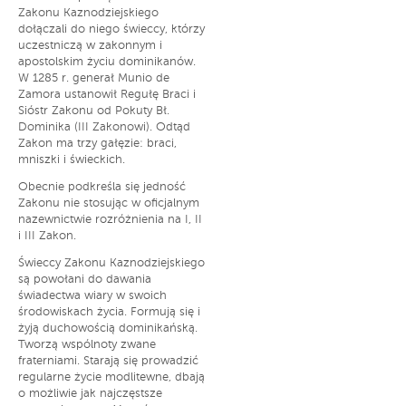
Zakonu Kaznodziejskiego
dołączali do niego świeccy, którzy
uczestniczą w zakonnym i
apostolskim życiu dominikanów.
W 1285 r. generał Munio de
Zamora ustanowił Regułę Braci i
Sióstr Zakonu od Pokuty Bł.
Dominika (III Zakonowi). Odtąd
Zakon ma trzy gałęzie: braci,
mniszki i świeckich.
Obecnie podkreśla się jedność
Zakonu nie stosując w oficjalnym
nazewnictwie rozróżnienia na I, II
i III Zakon.
Świeccy Zakonu Kaznodziejskiego
są powołani do dawania
świadectwa wiary w swoich
środowiskach życia. Formują się i
żyją duchowością dominikańską.
Tworzą wspólnoty zwane
fraterniami. Starają się prowadzić
regularne życie modlitewne, dbają
o możliwie jak najczęstsze