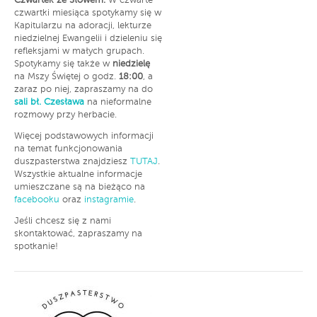
Czwartek ze Słowem.
W czwarte
czwartki miesiąca spotykamy się w
Kapitularzu na adoracji, lekturze
niedzielnej Ewangelii i dzieleniu się
refleksjami w małych grupach.
Spotykamy się także w
niedzielę
na Mszy Świętej o godz.
18:00
, a
zaraz po niej, zapraszamy na do
sali bł. Czesława
na nieformalne
rozmowy przy herbacie.
Więcej podstawowych informacji
na temat funkcjonowania
duszpasterstwa znajdziesz
TUTAJ
.
Wszystkie aktualne informacje
umieszczane są na bieżąco na
facebooku
oraz
instagramie
.
Jeśli chcesz się z nami
skontaktować, zapraszamy na
spotkanie!