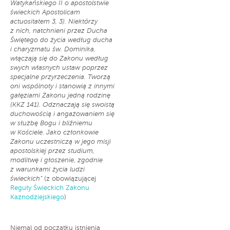
Watykańskiego II o apostolstwie
świeckich Apostolicam
actuositatem 3, 3).
Niektórzy
z nich, natchnieni przez Ducha
Świętego do życia według ducha
i charyzmatu św. Dominika,
włączają się do Zakonu według
swych własnych ustaw poprzez
specjalne przyrzeczenia.
Tworzą
oni wspólnoty i stanowią z innymi
gałęziami Zakonu jedną rodzinę
(KKZ 141).
Odznaczają się swoistą
duchowością i angażowaniem się
w służbę Bogu i bliźniemu
w Kościele. Jako członkowie
Zakonu uczestniczą w jego misji
apostolskiej przez studium,
modlitwę i głoszenie, zgodnie
z warunkami życia ludzi
świeckich”
(z obowiązującej
Reguły Świeckich Zakonu
Kaznodziejskiego
)
Niemal od początku istnienia