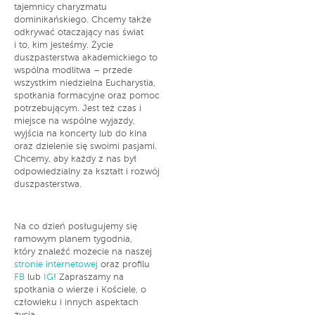
tajemnicy charyzmatu
dominikańskiego. Chcemy także
odkrywać otaczający nas świat
i to, kim jesteśmy. Życie
duszpasterstwa akademickiego to
wspólna modlitwa – przede
wszystkim niedzielna Eucharystia,
spotkania formacyjne oraz pomoc
potrzebującym. Jest też czas i
miejsce na wspólne wyjazdy,
wyjścia na koncerty lub do kina
oraz dzielenie się swoimi pasjami.
Chcemy, aby każdy z nas był
odpowiedzialny za kształt i rozwój
duszpasterstwa.
Na co dzień posługujemy się
ramowym planem tygodnia,
który znaleźć możecie na naszej
stronie internetowej
oraz profilu
FB
lub
IG
! Zapraszamy na
spotkania o wierze i Kościele, o
człowieku i innych aspektach