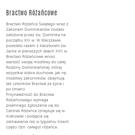
Bractwo Różańcowe
Bractwo Różańca Świętego wraz z
Zakonem Dominikanów zostało
założone przez św. Dominika na
początku XIII w. W Warszawie
powstało razem z klasztorem św.
Jacka w pierwszych latach XVII w.
Bractwo Różańcowe wnosi
wartość swojej modlitwy do całej
Rodziny Dominikańskiej, której
wszystkie dobra duchowe, jak np.
modlitwy zakonników, obejmują
też członków Bractwa za życia i
po śmierci
Przynależność do Bractwa
Różańcowego wymaga
pisemnego zgłoszenia się do
Centrali Różańca (znajduje się w
Krakowie) i podjęcia się
odmawiania raz w tygodniu trzech
części (tzn. całego) różańca.