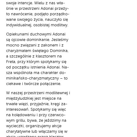
swo­je in­ten­cje. Wie­lu z nas wła­
śnie w prze­strze­ni Ado­nai prze­ży­
ło na­wró­ce­nie, pod­ję­ło po­rząd­ko­
wa­ne swo­je­go ży­cia, na­uczy­ło się
in­dy­wi­du­al­nej, oso­bi­stej mo­dli­twy.
Opie­ku­na­mi du­cho­wy­mi Ado­nai
są oj­co­wie do­mi­ni­ka­nie. Je­ste­śmy
moc­no zwią­za­ni z za­ko­nem i z
cha­ry­zma­tem świę­te­go Do­mi­ni­ka,
a szcze­gól­nie z klasz­to­rem na
Fre­ta, przy któ­rym spo­ty­ka­my się
od po­cząt­ku ist­nie­nia Ado­nai. Na­
sza wspól­no­ta ma cha­rak­ter do­
mi­ni­kań­sko-cha­ry­zma­tycz­ny – to
cie­ka­we i twór­cze po­łą­cze­nie.
W na­szej prze­strze­ni mo­dli­tew­nej i
mię­dzy­ludz­kiej jest miej­sce na
trwa­łe wię­zi, przy­jaź­nie, krę­gi za­
in­te­re­so­wań. Spo­ty­ka­my się więc
na ko­lę­do­wa­niu i przy czerw­co­
wym gril­lu, by­wa, że jeź­dzi­my na
wy­ciecz­ki, or­ga­ni­zu­je­my ak­cje
cha­ry­ta­tyw­ne lub włą­cza­my się w