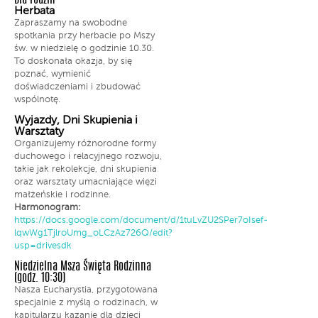
Dla rodzin
Herbata
Zapraszamy na swobodne
spotkania przy herbacie po Mszy
św. w niedzielę o godzinie 10.30.
To doskonała okazja, by się
poznać, wymienić
doświadczeniami i zbudować
wspólnotę.
Wyjazdy, Dni Skupienia i
Warsztaty
Organizujemy różnorodne formy
duchowego i relacyjnego rozwoju,
takie jak rekolekcje, dni skupienia
oraz warsztaty umacniające więzi
małżeńskie i rodzinne.
Harmonogram:
https://docs.google.com/document/d/1tuLvZU2SPer7oIsef-
lqwWg1TjlroUmg_oLCzAz726Q/edit?
usp=drivesdk
Niedzielna Msza Święta Rodzinna
(godz. 10:30)
Nasza Eucharystia, przygotowana
specjalnie z myślą o rodzinach, w
kapitularzu kazanie dla dzieci