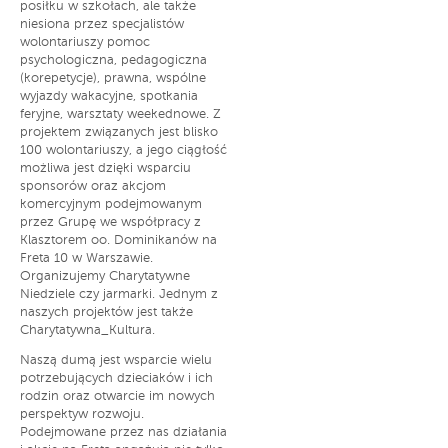
posiłku w szkołach, ale także
niesiona przez specjalistów
wolontariuszy pomoc
psychologiczna, pedagogiczna
(korepetycje), prawna, wspólne
wyjazdy wakacyjne, spotkania
feryjne, warsztaty weekednowe. Z
projektem związanych jest blisko
100 wolontariuszy, a jego ciągłość
możliwa jest dzięki wsparciu
sponsorów oraz akcjom
komercyjnym podejmowanym
przez Grupę we współpracy z
Klasztorem oo. Dominikanów na
Freta 10 w Warszawie.
Organizujemy Charytatywne
Niedziele czy jarmarki. Jednym z
naszych projektów jest także
Charytatywna_Kultura.
Naszą dumą jest wsparcie wielu
potrzebujących dzieciaków i ich
rodzin oraz otwarcie im nowych
perspektyw rozwoju.
Podejmowane przez nas działania