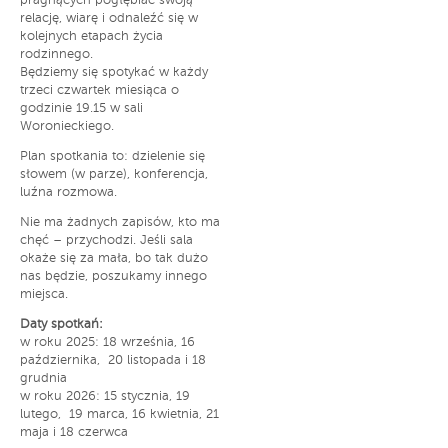
pragnących pogłębiać swoją
relację, wiarę i odnaleźć się w
kolejnych etapach życia
rodzinnego.
Będziemy się spotykać w każdy
trzeci czwartek miesiąca o
godzinie 19.15 w sali
Woronieckiego.
Plan spotkania to: dzielenie się
słowem (w parze), konferencja,
luźna rozmowa.
Nie ma żadnych zapisów, kto ma
chęć – przychodzi. Jeśli sala
okaże się za mała, bo tak dużo
nas będzie, poszukamy innego
miejsca.
Daty spotkań:
w roku 2025: 18 września, 16
października, 20 listopada i 18
grudnia
w roku 2026: 15 stycznia, 19
lutego, 19 marca, 16 kwietnia, 21
maja i 18 czerwca