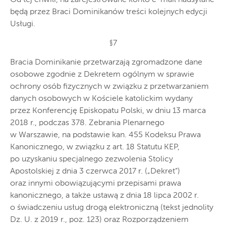
Od tej chwili, na zarejestrowane konto e-mail nadsyłane
będą przez Braci Dominikanów treści kolejnych edycji
Usługi.
§7
Bracia Dominikanie przetwarzają zgromadzone dane
osobowe zgodnie z Dekretem ogólnym w sprawie
ochrony osób fizycznych w związku z przetwarzaniem
danych osobowych w Kościele katolickim wydany
przez Konferencję Episkopatu Polski, w dniu 13 marca
2018 r., podczas 378. Zebrania Plenarnego
w Warszawie, na podstawie kan. 455 Kodeksu Prawa
Kanonicznego, w związku z art. 18 Statutu KEP,
po uzyskaniu specjalnego zezwolenia Stolicy
Apostolskiej z dnia 3 czerwca 2017 r. („Dekret”)
oraz innymi obowiązującymi przepisami prawa
kanonicznego, a także ustawą z dnia 18 lipca 2002 r.
o świadczeniu usług drogą elektroniczną (tekst jednolity
Dz. U. z 2019 r., poz. 123) oraz Rozporządzeniem